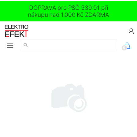
DOPRAVA pro PSČ 339 01 při
nákupu nad 1.000 Kč ZDARMA
Vyhledávání:
0