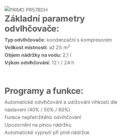
Základní parametry
odvlhčovače:
Typ odvlhčovače:
kondenzační s kompresorem
2
Velikost místnosti:
až 25 m
Objem nádržky na vodu:
2,1 l
Výkon odvlhčování:
12 l / 24 h
Programy a funkce:
Automatické odvlhčování a udržování vlhkosti dle
nastavení (40% / 50% / 60%)
Funkce nepřetržitého odvlhčování
Upozornění na plnou nádržku
Automatické vypnutí při plné nádržce