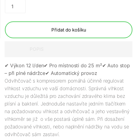
Přidat do košíku
POPIS
✔︎ Výkon 12 l/den
✔︎ Pro místnosti do 25 m²
✔︎ Auto stop
– při plné nádržce
✔︎ Automatický provoz
Odvlhčovač s kompresorem pomáhá účinně regulovat
vlhkost vzduchu ve vaší domácnosti. Správná vlhkost
vzduchu je důležitá pro zachování zdravého klima bez
plísní a bakterií. Jednoduše nastavíte jedním tlačítkem
na požadovanou vlhkost a odvlhčovač a jeho vestavěný
vlhkoměr se již o vše postará úplně sám. Při dosažení
požadované vlhkosti, nebo naplnění nádržky na vodu se
odvlhčovač sám zastaví.