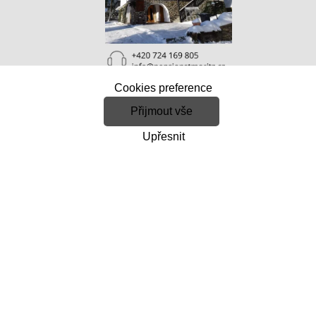
Cookies preference
Přijmout vše
PODPORA
Upřesnit
O nás
Obchodní podmínky
Doprava a platba e-shop
Kontakt
Autorizované servisy
Zásady ochrany osobních údajů
Směrnice o ochraně osobních údajů