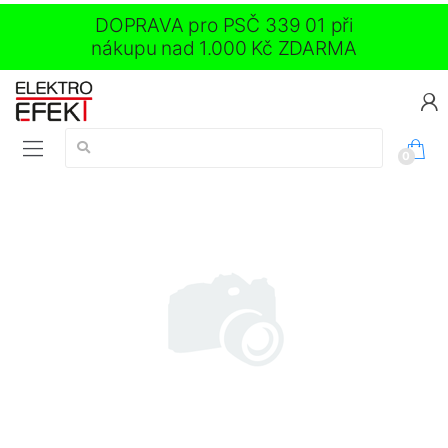
DOPRAVA pro PSČ 339 01 při
nákupu nad 1.000 Kč ZDARMA
Vyhledávání:
0