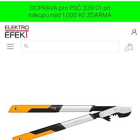
DOPRAVA pro PSČ 339 01 při
nákupu nad 1.000 Kč ZDARMA
Vyhledávání:
0