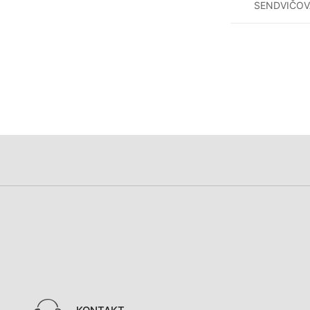
SENDVIČOV
NICEBOY