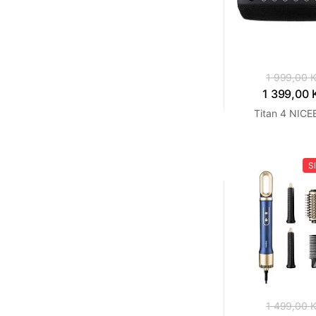
1 999,00 
1 399,00 
Titan 4 NIC
S
1 499,00 