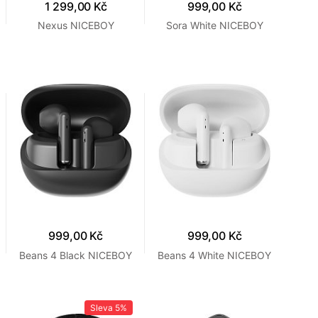
1 299,00 Kč
999,00 Kč
Nexus NICEBOY
Sora White NICEBOY
999,00 Kč
999,00 Kč
Beans 4 Black NICEBOY
Beans 4 White NICEBOY
Sleva
5%