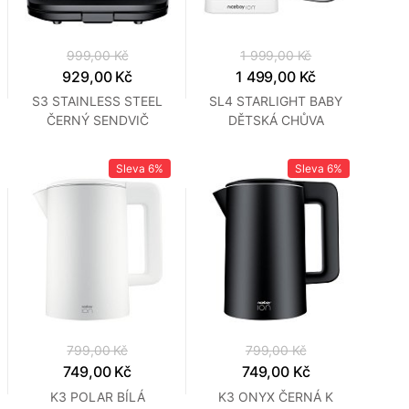
999,00 Kč
1 999,00 Kč
929,00 Kč
1 499,00 Kč
S3 STAINLESS STEEL
SL4 STARLIGHT BABY
ČERNÝ SENDVIČ
DĚTSKÁ CHŮVA
NICEBOY
NICEBOY
Sleva
6%
Sleva
6%
799,00 Kč
799,00 Kč
749,00 Kč
749,00 Kč
K3 POLAR BÍLÁ
K3 ONYX ČERNÁ K