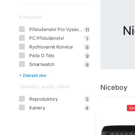
Kategorie
N
Příslušenství Pro Vysavače
11
PC Příslušenství
1
Rychlovarné Konvice
6
Péče O Tělo
9
Smartwatch
6
+ Zobrazit více
Niceboy
Televize, audio, video
Reproduktory
5
Kamery
4
Sl