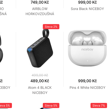
Kč
749,00 Kč
999,00 Kč
RO
AIRBLOW
Sora Black NICEBOY
ŠNÁ
HORKOVZDUŠNÁ
BOY
KULMA NICEBOY
Sleva
2%
499,00 Kč
Kč
489,00 Kč
999,00 Kč
ICEBOY
Atom 4 BLACK
Pins 4 White NICEBOY
NICEBOY
leva
5%
Sleva
5%
Sleva
7%