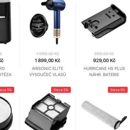
Kč
1 999,00 Kč
999,00 Kč
Kč
1 899,00 Kč
929,00 Kč
PRO
AIRSONIC ELITE
HURRICANE H5 PLUS
ITÉZA
VYSOUČEČ VLASŮ
NÁHR. BATERIE
NICEBOY
NICEBOY
leva
5%
Sleva
5%
Sleva
6%