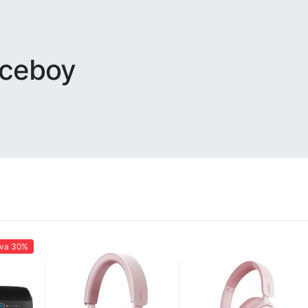
iceboy
eva
30%