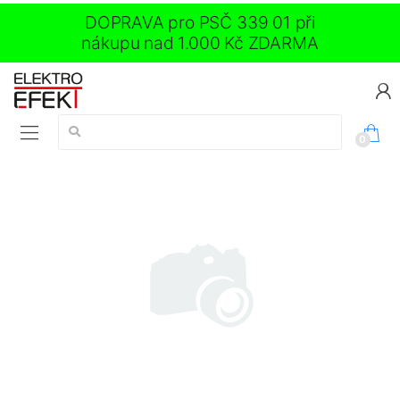
DOPRAVA pro PSČ 339 01 při
nákupu nad 1.000 Kč ZDARMA
Vyhledávání:
0