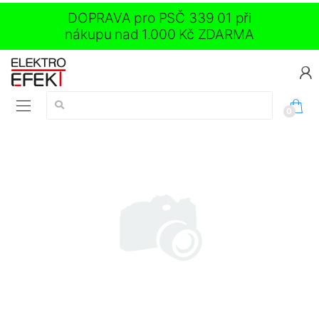
DOPRAVA pro PSČ 339 01 při
nákupu nad 1.000 Kč ZDARMA
Vyhledávání:
0