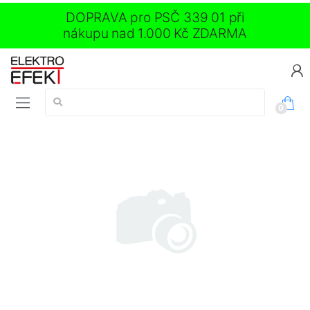
DOPRAVA pro PSČ 339 01 při
nákupu nad 1.000 Kč ZDARMA
Vyhledávání:
0