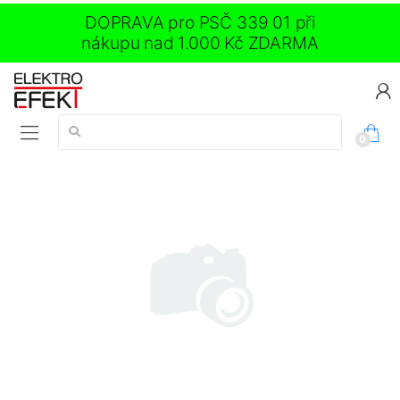
DOPRAVA pro PSČ 339 01 při
nákupu nad 1.000 Kč ZDARMA
Vyhledávání:
0