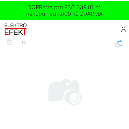
DOPRAVA pro PSČ 339 01 při
nákupu nad 1.000 Kč ZDARMA
Vyhledávání:
0