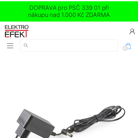
DOPRAVA pro PSČ 339 01 při
nákupu nad 1.000 Kč ZDARMA
Vyhledávání:
0