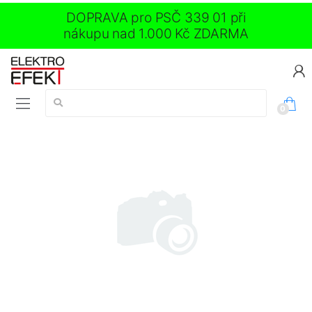
DOPRAVA pro PSČ 339 01 při
nákupu nad 1.000 Kč ZDARMA
Vyhledávání:
0