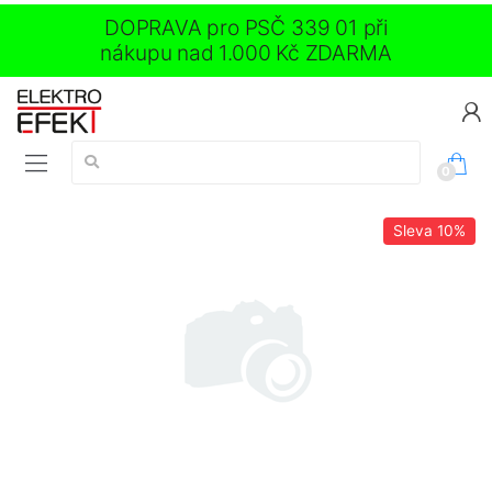
DOPRAVA pro PSČ 339 01 při
nákupu nad 1.000 Kč ZDARMA
Vyhledávání:
0
Sleva
10%