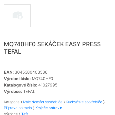
MQ740HF0 SEKÁČEK EASY PRESS
TEFAL
EAN:
3045380403536
Výrobní číslo:
MQ740HF0
Katalogové číslo:
41027995
Výrobce:
TEFAL
Kategorie
Malé domácí spotřebiče
Kuchyňské spotřebiče
Příprava potravin
Kráječe potravin
Výrobce
Tefal