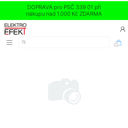
DOPRAVA pro PSČ 339 01 při
nákupu nad 1.000 Kč ZDARMA
Vyhledávání:
0