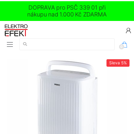
DOPRAVA pro PSČ 339 01 při
nákupu nad 1.000 Kč ZDARMA
Vyhledávání:
0
Sleva
5%