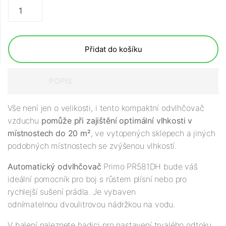
Přidat do košíku
POPIS
Vše není jen o velikosti, i tento kompaktní odvlhčovač
vzduchu
pomůže při zajištění optimální vlhkosti v
místnostech do 20 m²
, ve vytopených sklepech a jiných
podobných místnostech se zvýšenou vlhkostí.
Automatický odvlhčovač
Primo PR581DH bude váš
ideální pomocník pro boj s růstem plísní nebo pro
rychlejší sušení prádla. Je vybaven
odnímatelnou dvoulitrovou nádržkou na vodu.
V balení naleznete hadici pro nastavení trvalého odtoku