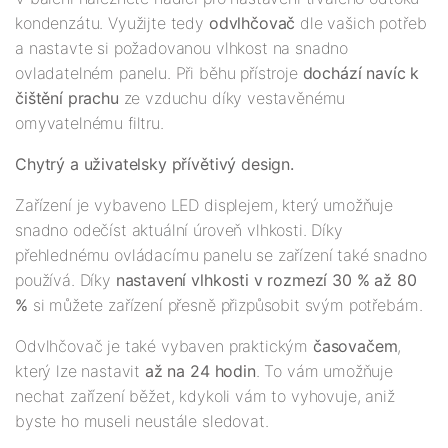
kondenzátu. Využijte tedy
odvlhčovač
dle vašich potřeb
a nastavte si požadovanou vlhkost na snadno
ovladatelném panelu. Při běhu přístroje
dochází navíc k
čištění prachu
ze vzduchu díky vestavěnému
omyvatelnému filtru.
Chytrý a uživatelsky přívětivý design.
Zařízení je vybaveno LED displejem, který umožňuje
snadno odečíst aktuální úroveň vlhkosti. Díky
přehlednému ovládacímu panelu se zařízení také snadno
používá. Díky
nastavení vlhkosti v rozmezí 30 % až 80
%
si můžete zařízení přesně přizpůsobit svým potřebám.
Odvlhčovač je také vybaven praktickým
časovačem
,
který lze nastavit
až na 24 hodin
. To vám umožňuje
nechat zařízení běžet, kdykoli vám to vyhovuje, aniž
byste ho museli neustále sledovat.