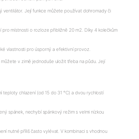
cký ventilátor. Její funkce můžete používat dohromady či 
pro místnosti o rozloze přibližně 20 m2. Díky 4 kolečkům 
cké vlastnosti pro úsporný a efektivní provoz.
í můžete v zimě jednoduše uložit třeba na půdu. Její 
eploty chlazení (od 15 do 31 °C) a dvou rychlostí 
šený spánek, nechybí spánkový režim s velmi nízkou 
ní nutné příliš často vylévat. V kombinaci s vhodnou 