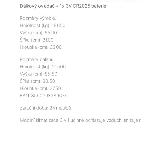
Dálkový ovladač + 1x 3V CR2025 baterie
Rozměry výrobku:

Hmotnost (kg): 19.650

Výška (cm): 65.00

Šířka (cm): 31.00

Hloubka (cm): 33.00
Rozměry balení:

Hmotnost (kg): 21.500

Výška (cm): 85.50

Šířka (cm): 38.50

Hloubka (cm): 37.50

EAN: 8590393289677
Záruční doba: 24 měsíců
Mobilní klimatizace 3 v 1 účinně ochlazuje vzduch, snižuje r