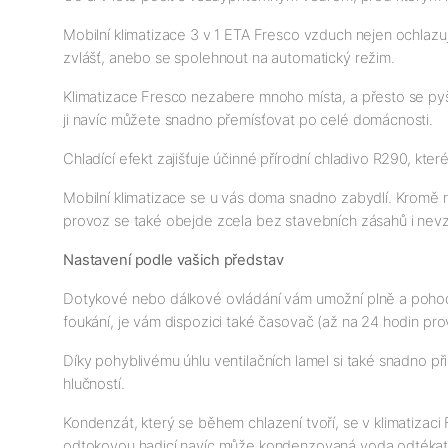
Mobilní klimatizace 3 v 1 ETA Fresco vzduch nejen ochlazuje
zvlášť, anebo se spolehnout na automatický režim.
Klimatizace Fresco nezabere mnoho místa, a přesto se pyšn
ji navíc můžete snadno přemísťovat po celé domácnosti.
Chladící efekt zajišťuje účinné přírodní chladivo R290, kte
Mobilní klimatizace se u vás doma snadno zabydlí. Kromě mo
provoz se také obejde zcela bez stavebních zásahů i ne
Nastavení podle vašich představ
Dotykové nebo dálkové ovládání vám umožní plně a pohodln
foukání, je vám dispozici také časovač (až na 24 hodin pr
Díky pohyblivému úhlu ventilačních lamel si také snadno p
hlučností.
Kondenzát, který se během chlazení tvoří, se v klimatizac
odtokovou hadicí navíc může kondenzovaná voda odtékat t