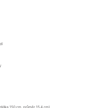
dí
W
(délka 150 cm, průměr 15,4 cm)