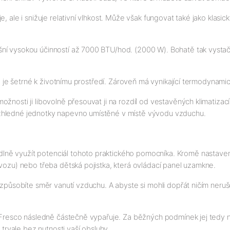
, ale i snižuje relativní vlhkost. Může však fungovat také jako klasi
í vysokou účinností až 7000 BTU/hod. (2000 W). Bohatě tak vystačí 
ré je šetrné k životnímu prostředí. Zároveň má vynikající termodynami
žnosti ji libovolně přesouvat ji na rozdíl od vestavěných klimatizac
vzhledné jednotky napevno umístěné v místě vývodu vzduchu.
ě využít potenciál tohoto praktického pomocníka. Kromě nastavení t
ovozu) nebo třeba dětská pojistka, která ovládací panel uzamkne.
řizpůsobíte směr vanutí vzduchu. A abyste si mohli dopřát ničím neru
i Fresco následně částečně vypařuje. Za běžných podmínek jej tedy ne
rvale bez nutnosti vaší obsluhy.