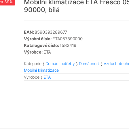
Mobilní klimatizace ETA Fresco 0
va
39%
90000, bílá
EAN:
8590393289677
Výrobní číslo:
ETA057890000
Katalogové číslo:
1583419
Výrobce:
ETA
Kategorie
Domácí potřeby
Domácnost
Vzduchotech
Mobilní klimatizace
Výrobce
ETA