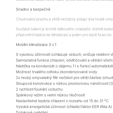
Snadno a bezpečně
Chuchvalce prachu a větší nečistoty polapí dva hrubé omyva
Součástí balení je kromě dálkového ovladače včetně bater
připevnění hadice ke klimatizaci a jeden pro lepší fixaci 
Mobilní klimatizace 3 v 1
S vysokou účinností ochlazuje vzduch, snižuje relativní v
Samostatná funkce chlazení, odvlhčování a větrání včet
Nádržka na kondenzát o objemu 1 l s funkcí automatick
Možnost trvalého odtoku zkondenzované vody
2x hrubý omyvatelný filtr nečistot pro větší částice (chu
Sloupová konstrukce s nízkou prostorovou náročností (3
2 rychlosti foukání vzduchu
Spánkový režim s velmi nízkou hlučností
Nastavitelná teplota chlazení v rozsahu od 15 do 31 °C
Vysoká energetická účinnost (chladicí faktor EER třída A)
Dotykové ovládání