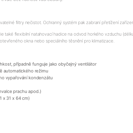
telné filtry nečistot. Ochranný systém pak zabraní přetížení zařízen
ie také flexibilní natahovací hadice na odvod horkého vzduchu (délk
do otevřeného okna nebo speciálního těsnění pro klimatizace.
lhkost, případně funguje jako obyčejný ventilátor
ně automatického režimu
ého vypařování kondenzátu
chvalce prachu apod.)
1 x 31 x 64 cm)