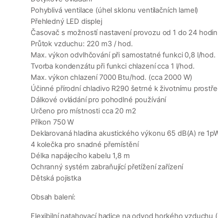
Pohyblivá ventilace (úhel sklonu ventilačních lamel)
Přehledný LED displej
Časovač s možností nastavení provozu od 1 do 24 hodin
Průtok vzduchu: 220 m3 / hod.
Max. výkon odvlhčování při samostatné funkci 0,8 l/hod.
Tvorba kondenzátu při funkci chlazení cca 1 l/hod.
Max. výkon chlazení 7000 Btu/hod. (cca 2000 W)
Účinné přírodní chladivo R290 šetrné k životnímu prostře
Dálkové ovládání pro pohodlné používání
Určeno pro místnosti cca 20 m2
Příkon 750 W
Deklarovaná hladina akustického výkonu 65 dB(A) re 1p
4 kolečka pro snadné přemístění
Délka napájecího kabelu 1,8 m
Ochranný systém zabraňující přetížení zařízení
Dětská pojistka
Obsah balení:
Flexibilní natahovací hadice na odvod horkého vzduchu 