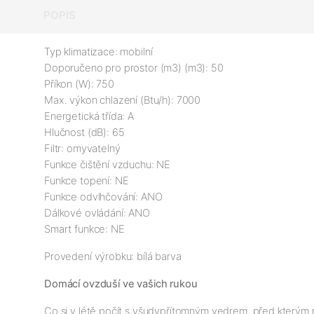
POPIS
Typ klimatizace: mobilní

Doporučeno pro prostor (m3) (m3): 50

Příkon (W): 750

Max. výkon chlazení (Btu/h): 7000

Energetická třída: A

Hlučnost (dB): 65

Filtr: omyvatelný

Funkce čištění vzduchu: NE

Funkce topení: NE

Funkce odvlhčování: ANO

Dálkové ovládání: ANO

Smart funkce: NE
Provedení výrobku: bílá barva
Domácí ovzduší ve vašich rukou
Co si v létě počít s všudypřítomným vedrem, před kterým n