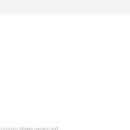
ácí pohodu i během parných dnů!