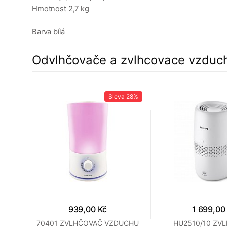
Hmotnost 2,7 kg
Barva bílá
Odvlhčovače a zvlhcovace vzduc
15%
Sleva
28%
939,00 Kč
1 699,00
ZÉR
70401 ZVLHČOVAČ VZDUCHU
HU2510/10 ZV