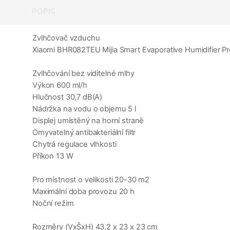
POPIS
Zvlhčovač vzduchu
Xiaomi BHR082TEU Mijia Smart Evaporative Humidifier Pr
Zvlhčování bez viditelné mlhy
Výkon 600 ml/h
Hlučnost 30,7 dB(A)
Nádržka na vodu o objemu 5 l
Displej umístěný na horní straně
Omyvatelný antibakteriální filtr
Chytrá regulace vlhkosti
Příkon 13 W
Pro místnost o velikosti 20-30 m2
Maximální doba provozu 20 h
Noční režim
Rozměry (VxŠxH) 43,2 x 23 x 23 cm