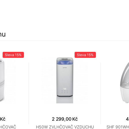
hu
Sleva
15%
Sleva
15%
 Kč
2 299,00 Kč
4
LHČOVAČ
H50W ZVLHČOVAČ VZDUCHU
SHF 901WH 