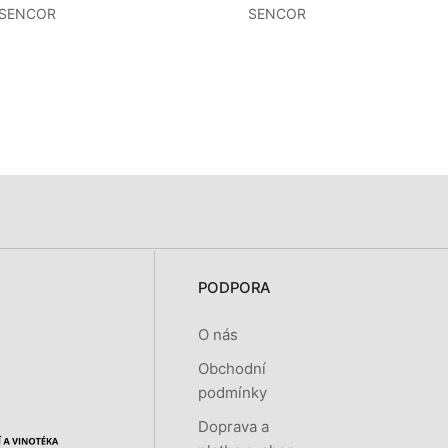
SENCOR
SENCOR
PODPORA
O nás
Obchodní
podmínky
Doprava a