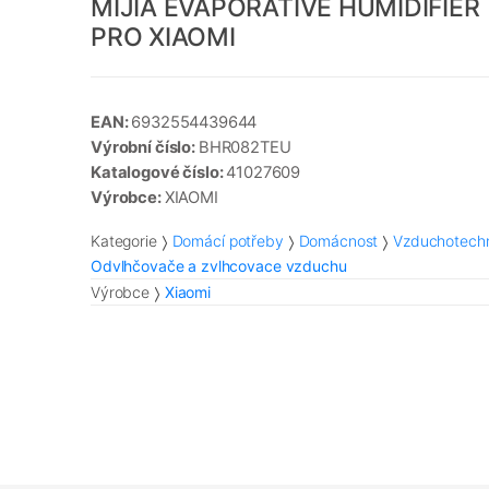
MIJIA EVAPORATIVE HUMIDIFIER
PRO XIAOMI
EAN:
6932554439644
Výrobní číslo:
BHR082TEU
Katalogové číslo:
41027609
Výrobce:
XIAOMI
Kategorie
Domácí potřeby
Domácnost
Vzduchotech
Odvlhčovače a zvlhcovace vzduchu
Výrobce
Xiaomi