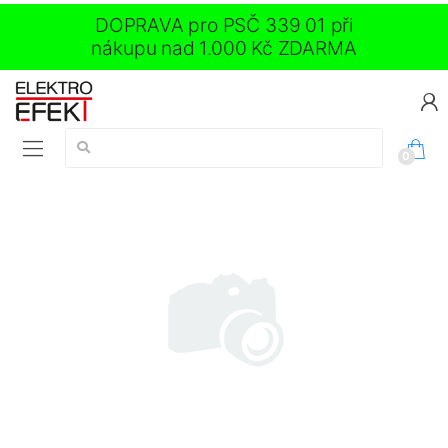
DOPRAVA pro PSČ 339 01 při
nákupu nad 1.000 Kč ZDARMA
Vyhledávání:
0