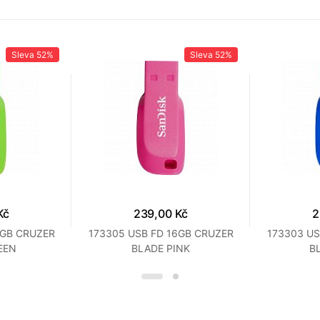
Sleva
52%
Sleva
52%
Kč
239,00 Kč
2
6GB CRUZER
173305 USB FD 16GB CRUZER
173303 US
EEN
BLADE PINK
B