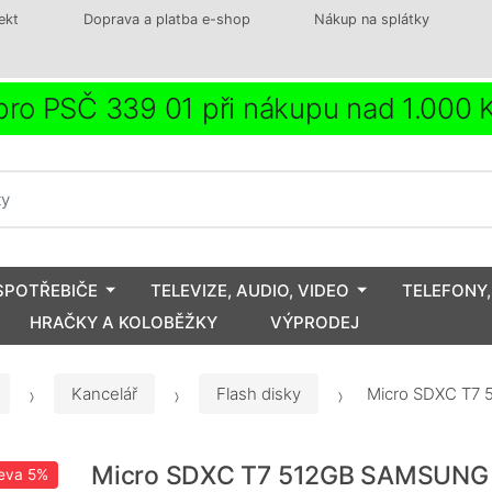
ekt
Doprava a platba e-shop
Nákup na splátky
ro PSČ 339 01 při nákupu nad 1.000
SPOTŘEBIČE
TELEVIZE, AUDIO, VIDEO
TELEFONY,
HRAČKY A KOLOBĚŽKY
VÝPRODEJ
Kancelář
Flash disky
Micro SDXC T7
Micro SDXC T7 512GB SAMSUNG
eva
5%