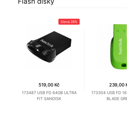
Flash disky
28%
Sleva
26%
519,00 Kč
239,00 
TRA
173487 USB FD 64GB ULTRA
173304 USB FD 1
FIT SANDISK
BLADE GR