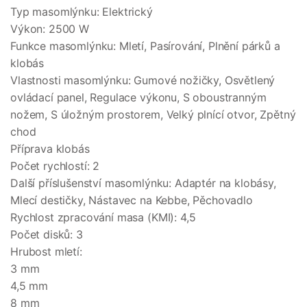
Typ masomlýnku: Elektrický
Výkon: 2500 W
Funkce masomlýnku: Mletí, Pasírování, Plnění párků a
klobás
Vlastnosti masomlýnku: Gumové nožičky, Osvětlený
ovládací panel, Regulace výkonu, S oboustranným
nožem, S úložným prostorem, Velký plnící otvor, Zpětný
chod
Příprava klobás
Počet rychlostí: 2
Další příslušenství masomlýnku: Adaptér na klobásy,
Mlecí destičky, Nástavec na Kebbe, Pěchovadlo
Rychlost zpracování masa (KMI): 4,5
Počet disků: 3
Hrubost mletí:
3 mm
4,5 mm
8 mm