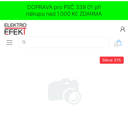
DOPRAVA pro PSČ 339 01 při
nákupu nad 1.000 Kč ZDARMA
Vyhledávání:
0
Sleva
31%