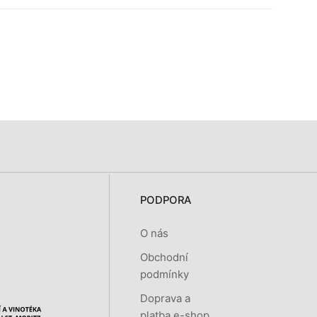
PODPORA
O nás
Obchodní
podmínky
Doprava a
platba e-shop