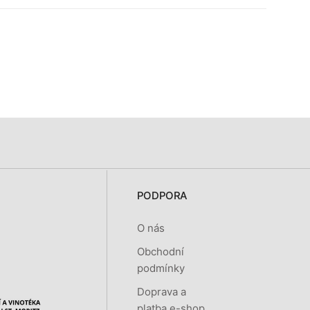
PODPORA
O nás
Obchodní
podmínky
Doprava a
platba e-shop