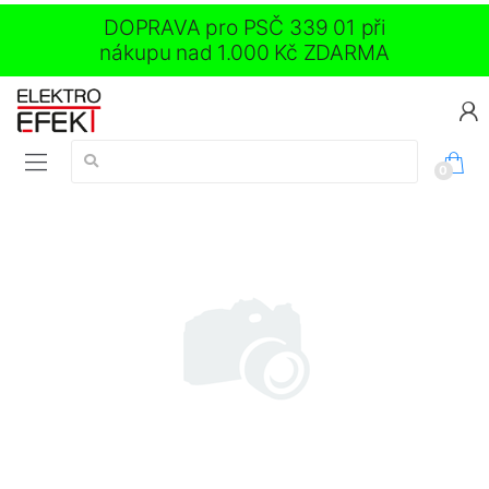
DOPRAVA pro PSČ 339 01 při
nákupu nad 1.000 Kč ZDARMA
Vyhledávání:
0