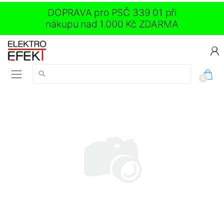
DOPRAVA pro PSČ 339 01 při
nákupu nad 1.000 Kč ZDARMA
Vyhledávání:
0