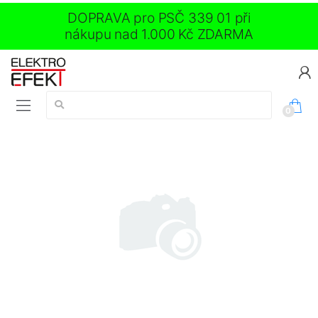
DOPRAVA pro PSČ 339 01 při
nákupu nad 1.000 Kč ZDARMA
Vyhledávání:
0