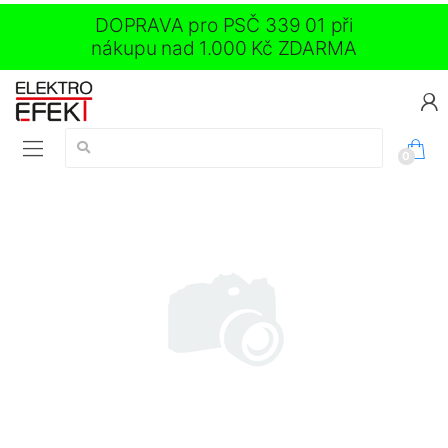
DOPRAVA pro PSČ 339 01 při
nákupu nad 1.000 Kč ZDARMA
Vyhledávání:
0