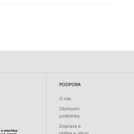
PODPORA
O nás
Obchodní
podmínky
Doprava a
platba e-shop