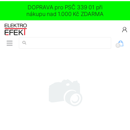
DOPRAVA pro PSČ 339 01 při
nákupu nad 1.000 Kč ZDARMA
Vyhledávání:
0