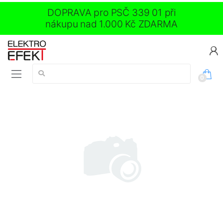
DOPRAVA pro PSČ 339 01 při
nákupu nad 1.000 Kč ZDARMA
Vyhledávání:
0