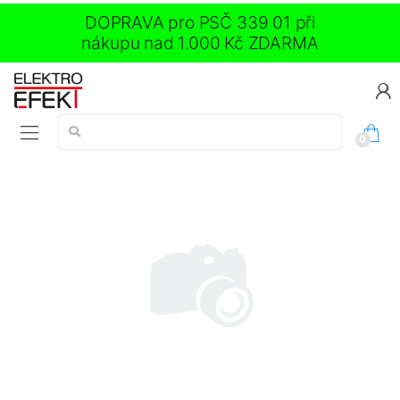
DOPRAVA pro PSČ 339 01 při
nákupu nad 1.000 Kč ZDARMA
Vyhledávání:
0