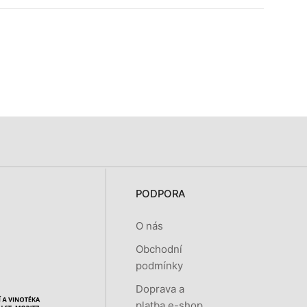
PODPORA
O nás
Obchodní
podmínky
Doprava a
platba e-shop