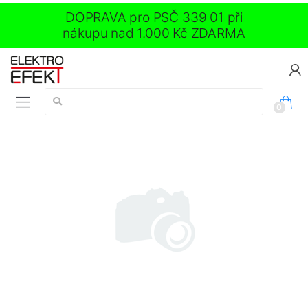
DOPRAVA pro PSČ 339 01 při
nákupu nad 1.000 Kč ZDARMA
Vyhledávání:
0