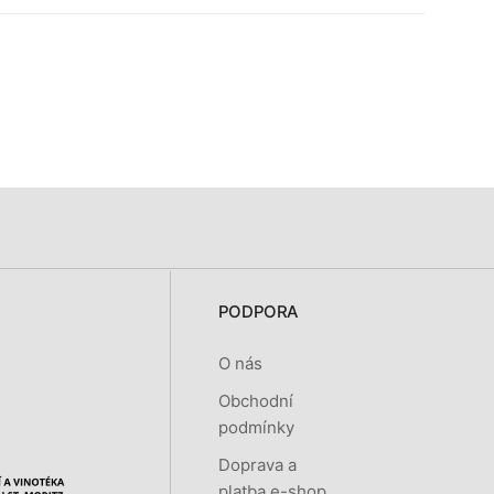
PODPORA
O nás
Obchodní
podmínky
Doprava a
platba e-shop