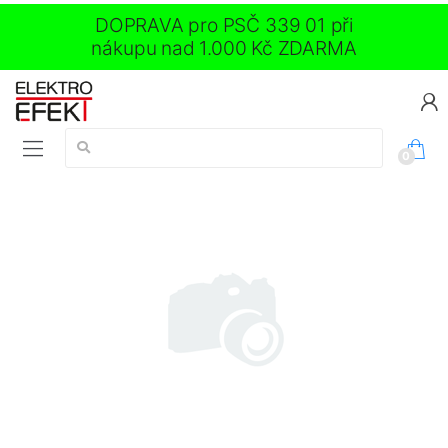
DOPRAVA pro PSČ 339 01 při
nákupu nad 1.000 Kč ZDARMA
Vyhledávání:
0