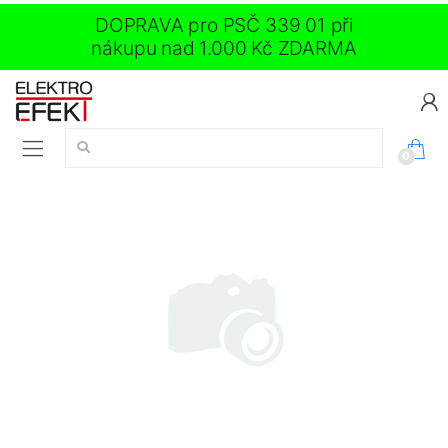
DOPRAVA pro PSČ 339 01 při
nákupu nad 1.000 Kč ZDARMA
Vyhledávání:
0