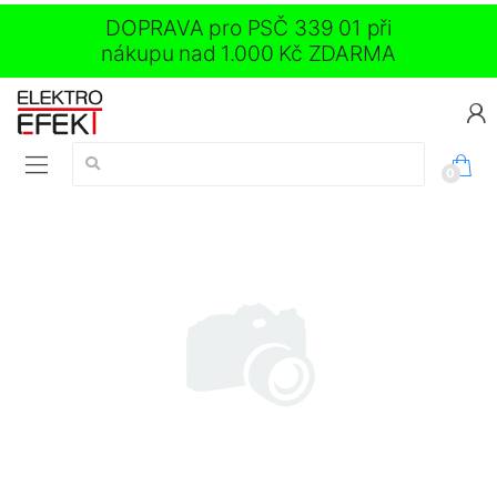
DOPRAVA pro PSČ 339 01 při
nákupu nad 1.000 Kč ZDARMA
Vyhledávání:
0