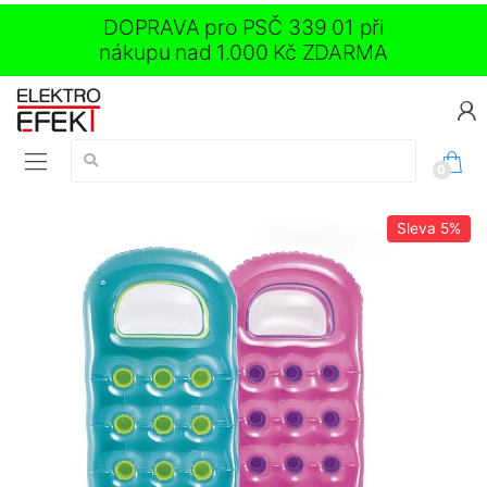
DOPRAVA pro PSČ 339 01 při
nákupu nad 1.000 Kč ZDARMA
Vyhledávání:
0
Sleva
5%