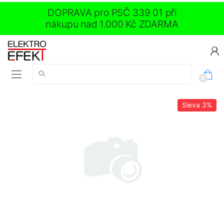
DOPRAVA pro PSČ 339 01 při
nákupu nad 1.000 Kč ZDARMA
Vyhledávání:
0
Sleva
3%