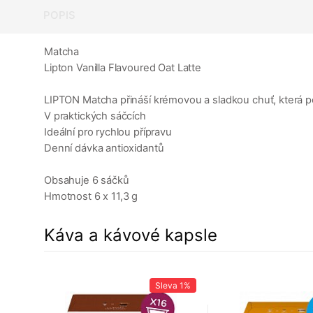
POPIS
Matcha
Lipton Vanilla Flavoured Oat Latte
LIPTON Matcha přináší krémovou a sladkou chuť, která 
V praktických sáčcích
Ideální pro rychlou přípravu
Denní dávka antioxidantů
Obsahuje 6 sáčků
Hmotnost 6 x 11,3 g
Káva a kávové kapsle
Sleva
1%