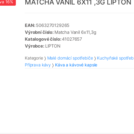
MATCHA VANIL 6X11 ,3G LIPTON
va
16%
EAN:
5063270129265
Výrobní číslo:
Matcha Vanil 6x11,3g
Katalogové číslo:
41027657
Výrobce:
LIPTON
Kategorie
Malé domácí spotřebiče
Kuchyňské spotřeb
Příprava kávy
Káva a kávové kapsle