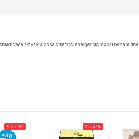
pohladí vaše smysly a dodá příjemný energetický boost během dne
Sleva
3%
Sleva
1%