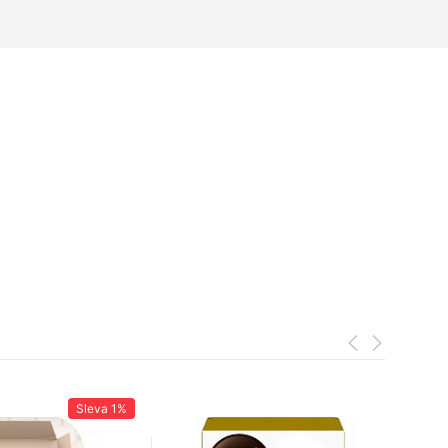
Sleva
1%