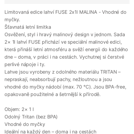
Limitovaná edice lahví FUSE 2x1l MALINA - Vhodné do
myčky.
Šťavnatá letní limitka
Osvěžení, styl i hravý malinový design v jednom. Sada
2× 1l lahví FUSE přichází ve speciální malinové edici,
která přináší letní atmosféru a svěží energii do každého
dne – doma, v práci i na cestách. Vychutnej si čerstvé
perlivé nápoje i ty.
Lahve jsou vyrobeny z odolného materiálu TRITAN –
nepraskají, neabsorbují pachy, nežloutnou a jsou
vhodné do myčky nádobí (max. 70 °C). Jsou BPA-free,
opakovaně použitelné a šetrnější k přírodě.
Objem: 2× 1 l
Odolný Tritan (bez BPA)
Vhodné do myčky
Ideální na každý den – doma i na cestách