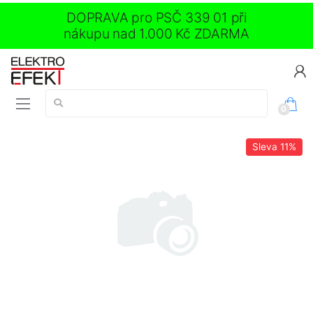
DOPRAVA pro PSČ 339 01 při
nákupu nad 1.000 Kč ZDARMA
Vyhledávání:
0
Sleva
11%