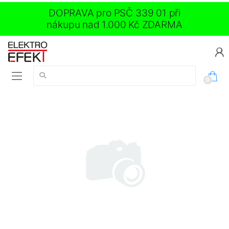
DOPRAVA pro PSČ 339 01 při
nákupu nad 1.000 Kč ZDARMA
Vyhledávání:
0