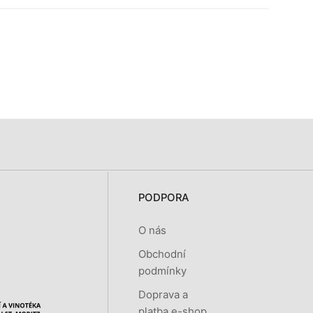
PODPORA
O nás
Obchodní
podmínky
Doprava a
platba e-shop