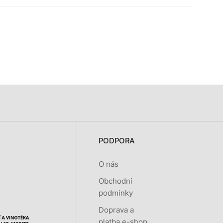
PODPORA
O nás
Obchodní
podmínky
Doprava a
platba e-shop