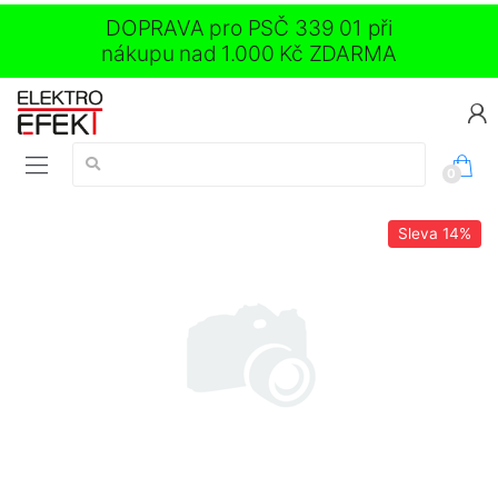
DOPRAVA pro PSČ 339 01 při
nákupu nad 1.000 Kč ZDARMA
Vyhledávání:
0
Sleva
14%