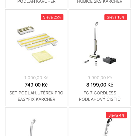
PODLAH KÄRCHER
HUBICE 2KS KARCHER
Sleva
25%
Sleva
18%
1 000,00 Kč
9 990,00 Kč
749,00 Kč
8 199,00 Kč
SET PODLAH.UTĚREK PRO
FC 7 CORDLESS
EASYFIX KARCHER
PODLAHOVÝ ČISTIČ
KARCHER
Sleva
4%