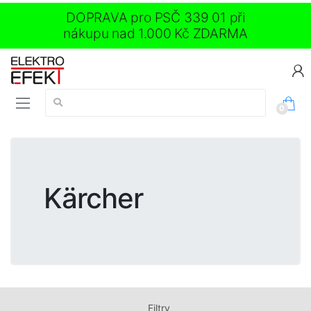
DOPRAVA pro PSČ 339 01 při
nákupu nad 1.000 Kč ZDARMA
Vyhledávání:
0
Kärcher
Filtry