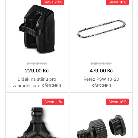
Sleva
28%
Sleva
16%
319,00 Kč
569,00 Kč
229,00 Kč
479,00 Kč
Držák na stěnu pro
Řetěz PSW 18-20
zahradní sprc.KÄRCHER
KÄRCHER
Sleva
11%
Sleva
18%