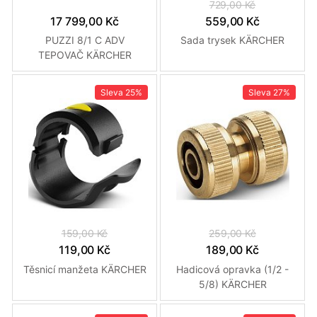
729,00 Kč
17 799,00 Kč
559,00 Kč
PUZZI 8/1 C ADV
Sada trysek KÄRCHER
TEPOVAČ KÄRCHER
Sleva
25%
Sleva
27%
159,00 Kč
259,00 Kč
119,00 Kč
189,00 Kč
Těsnicí manžeta KÄRCHER
Hadicová opravka (1/2 -
5/8) KÄRCHER