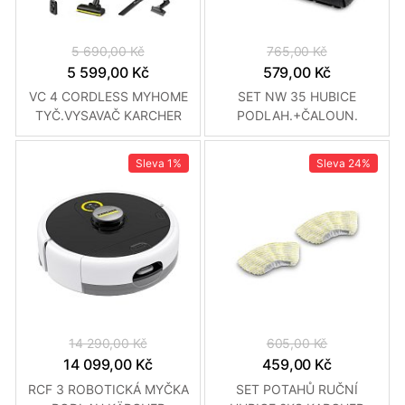
5 690,00 Kč
765,00 Kč
5 599,00 Kč
579,00 Kč
VC 4 CORDLESS MYHOME
SET NW 35 HUBICE
TYČ.VYSAVAČ KARCHER
PODLAH.+ČALOUN.
KARCHER
Sleva
1%
Sleva
24%
14 290,00 Kč
605,00 Kč
14 099,00 Kč
459,00 Kč
RCF 3 ROBOTICKÁ MYČKA
SET POTAHŮ RUČNÍ