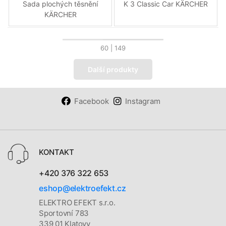
Sada plochých těsnění
K 3 Classic Car KÄRCHER
KÄRCHER
60
| 149
Další produkty
Facebook
Instagram
KONTAKT
+420 376 322 653
eshop@elektroefekt.cz
ELEKTRO EFEKT s.r.o.
Sportovní 783
339 01 Klatovy