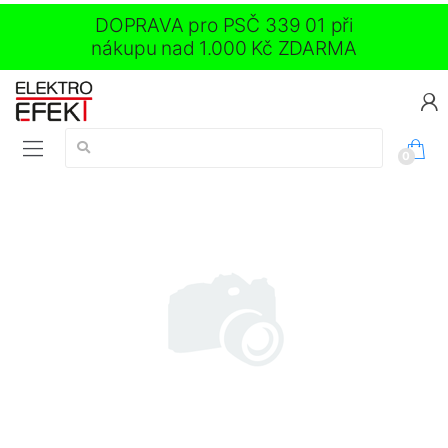
DOPRAVA pro PSČ 339 01 při
nákupu nad 1.000 Kč ZDARMA
Vyhledávání:
0