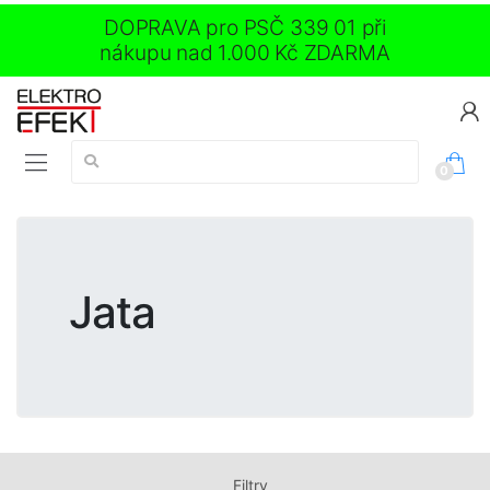
DOPRAVA pro PSČ 339 01 při
nákupu nad 1.000 Kč ZDARMA
Vyhledávání:
0
Jata
Filtry