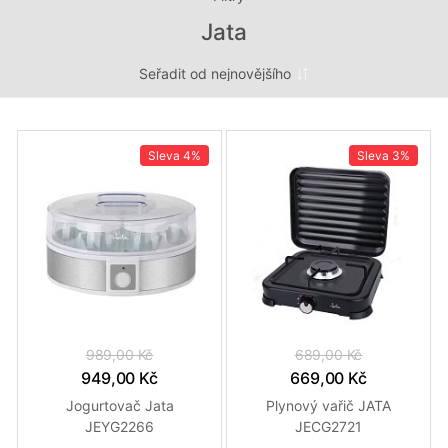
Jata
Sleva
4%
Sleva
3%
989,00 Kč
689,00 Kč
949,00 Kč
669,00 Kč
Jogurtovač Jata
Plynový vařič JATA
JEYG2266
JECG2721