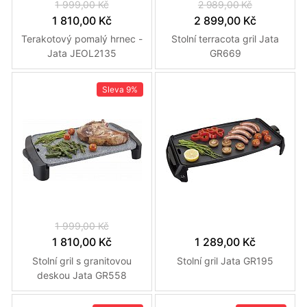
1 999,00 Kč
2 989,00 Kč
1 810,00 Kč
2 899,00 Kč
Terakotový pomalý hrnec -
Stolní terracota gril Jata
Jata JEOL2135
GR669
Sleva
9%
1 999,00 Kč
1 810,00 Kč
1 289,00 Kč
Stolní gril s granitovou
Stolní gril Jata GR195
deskou Jata GR558