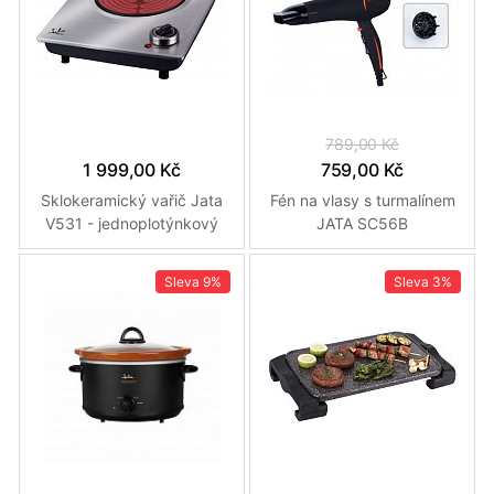
789,00 Kč
1 999,00 Kč
759,00 Kč
Sklokeramický vařič Jata
Fén na vlasy s turmalínem
V531 - jednoplotýnkový
JATA SC56B
Sleva
9%
Sleva
3%