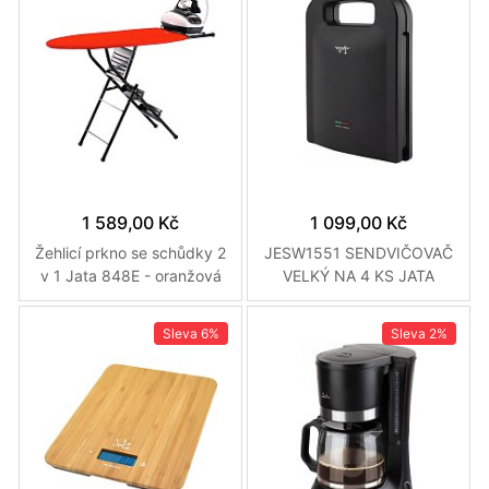
1 589,00 Kč
1 099,00 Kč
Žehlicí prkno se schůdky 2
JESW1551 SENDVIČOVAČ
v 1 Jata 848E - oranžová
VELKÝ NA 4 KS JATA
Sleva
6%
Sleva
2%