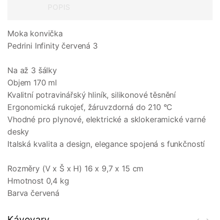
POPIS
Moka konvička
Pedrini Infinity červená 3
Na až 3 šálky
Objem 170 ml
Kvalitní potravinářský hliník, silikonové těsnění
Ergonomická rukojeť, žáruvzdorná do 210 °C
Vhodné pro plynové, elektrické a sklokeramické varné
desky
Italská kvalita a design, elegance spojená s funkčností
Rozměry (V x Š x H) 16 x 9,7 x 15 cm
Hmotnost 0,4 kg
Barva červená
Kávovary