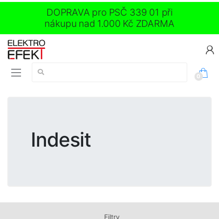
DOPRAVA pro PSČ 339 01 při
nákupu nad 1.000 Kč ZDARMA
Vyhledávání:
0
Indesit
Filtry