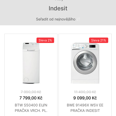
Indesit
Sleva
2%
Sleva
21%
7 990,00 Kč
11 490,00 Kč
7 799,00 Kč
9 099,00 Kč
BTW S50400 EU/N
BWE 91496X WSV EE
PRAČKA VRCH. PL.
PRAČKA INDESIT
INDESIT