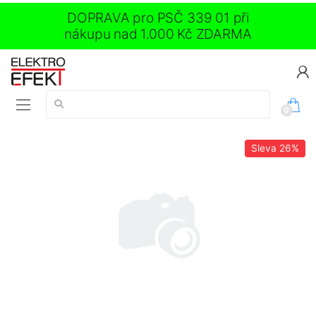
DOPRAVA pro PSČ 339 01 při
nákupu nad 1.000 Kč ZDARMA
Vyhledávání:
0
Sleva
26%